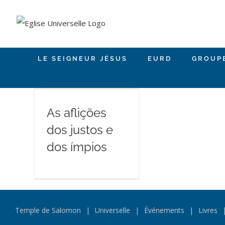
Skip
to
content
LE SEIGNEUR JÉSUS
EURD
GROUP
As aflições
dos justos e
dos ímpios
Temple de Salomon
Universelle
Événements
Livres