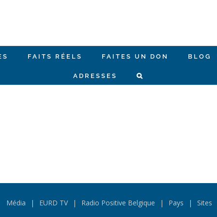
ES
FAITS RÉELS
FAITES UN DON
BLOG
ADRESSES
Média
EURD TV
Radio Positive Belgique
Pays
Sites