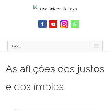
Skip
to
content
Facebook
YouTube
Whatsapp
Go to...
As aflições dos justos
e dos ímpios