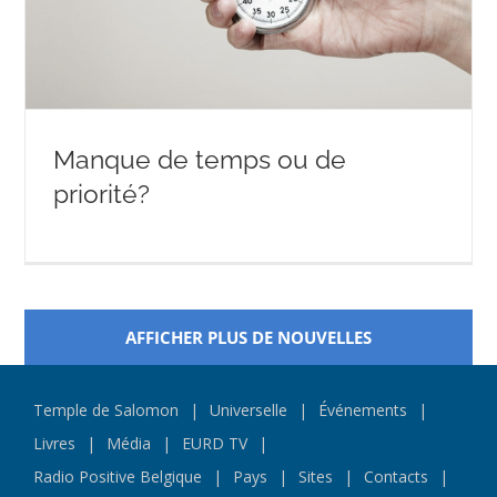
Manque de temps ou de
priorité?
AFFICHER PLUS DE NOUVELLES
Temple de Salomon
Universelle
Événements
Livres
Média
EURD TV
Radio Positive Belgique
Pays
Sites
Contacts