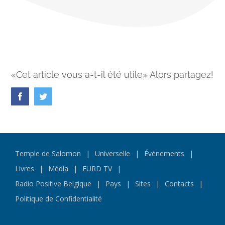
«Cet article vous a-t-il été utile» Alors partagez!
Facebook
Twitter
Temple de Salomon
Universelle
Événements
Livres
Média
EURD TV
Radio Positive Belgique
Pays
Sites
Contacts
Politique de Confidentialité