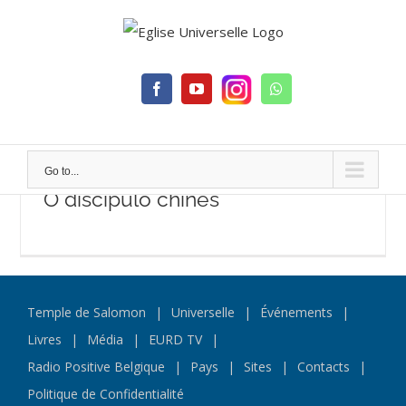
Skip
to
content
Facebook
YouTube
Whatsapp
Go to...
O discípulo chinês
Temple de Salomon
Universelle
Événements
Livres
Média
EURD TV
Radio Positive Belgique
Pays
Sites
Contacts
Politique de Confidentialité