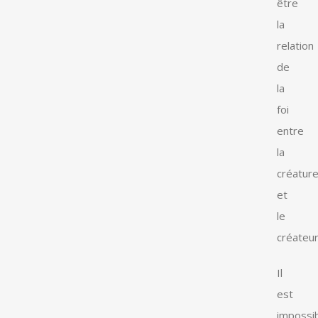
être
la
relation
de
la
foi
entre
la
créatur
et
le
créateur
Il
est
impossi