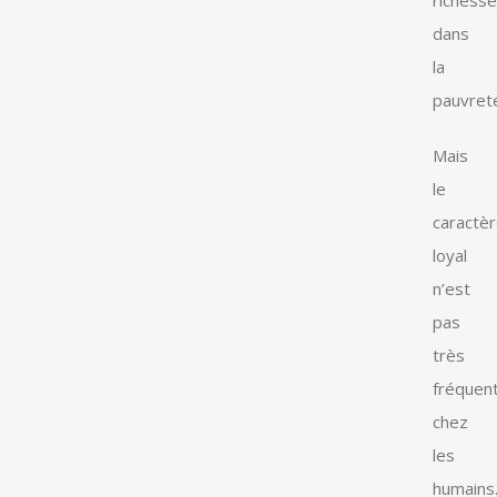
richesse
dans
la
pauvret
Mais
le
caractè
loyal
n’est
pas
très
fréquen
chez
les
humains