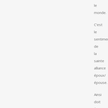
le
monde.
C’est
le
sentime
de
la
sainte
alliance
époux/
épouse.
Ainsi
doit