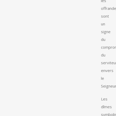
les
offrand
sont
un
signe
du
compro
du
serviteu
envers
le
Seigneur
Les
dîmes
symboli