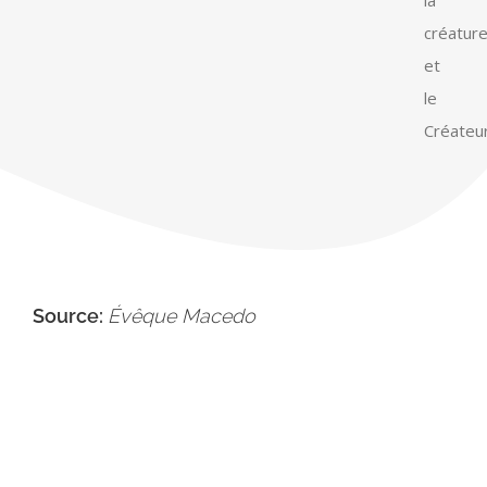
la
créatur
et
le
Créateur
Source:
Évêque Macedo