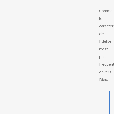
Comme
le
caractè
de
fidélité
n’est
pas
fréquen
envers
Dieu.