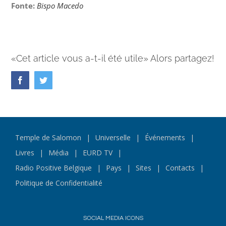
Fonte:
B
i
spo
Macedo
«Cet article vous a-t-il été utile» Alors partagez!
Facebook
Twitter
Temple de Salomon
Universelle
Événements
Livres
Média
EURD TV
Radio Positive Belgique
Pays
Sites
Contacts
Politique de Confidentialité
SOCIAL MEDIA ICONS