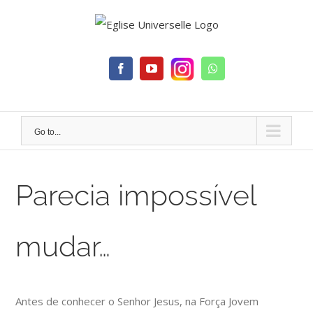
Skip
to
content
Facebook
YouTube
Whatsapp
Go to...
Parecia impossível
mudar…
Antes de conhecer o Senhor Jesus, na Força Jovem