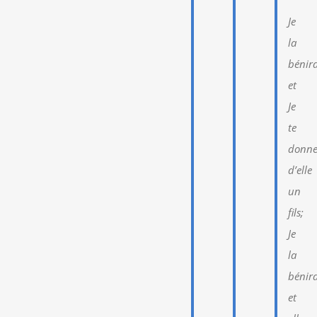
Je
la
bénira
et
Je
te
donne
d’elle
un
fils;
Je
la
bénira
et