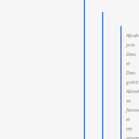
Abra
pria
Dieu,
et
Dieu
guérit
Abimé
sa
femm
et
ses
servan