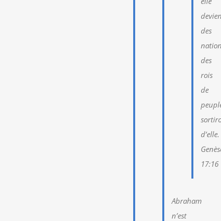
elle
devie
des
nation
des
rois
de
peupl
sortir
d’elle.
Genès
17:16
Abraham
n’est