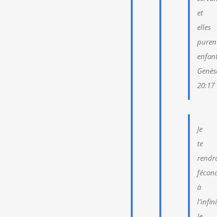
et
elles
puren
enfant
Genès
20:17
Je
te
rendr
fécon
à
l’infini
Je