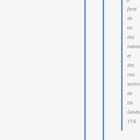
ferai
de
toi
des
nation
et
des
rois
sortir
de
toi.
Genès
17:6