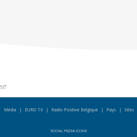
ez!
Média
EURD TV
Radio Positive Belgique
Pays
Sites
SOCIAL MEDIA ICONS