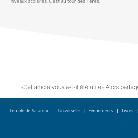
niveaux scolaires. C’est au tour des 1ères,
«Cet article vous a-t-il été utile» Alors partag
Temple de Salomon
Universelle
Événements
Livres