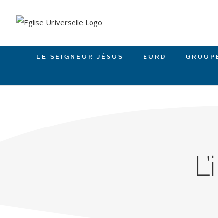
Skip
to
content
LE SEIGNEUR JÉSUS
EURD
GROUP
L’