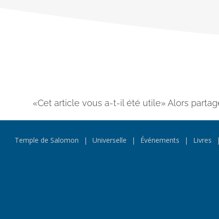
«Cet article vous a-t-il été utile» Alors partag
Temple de Salomon
Universelle
Événements
Livres