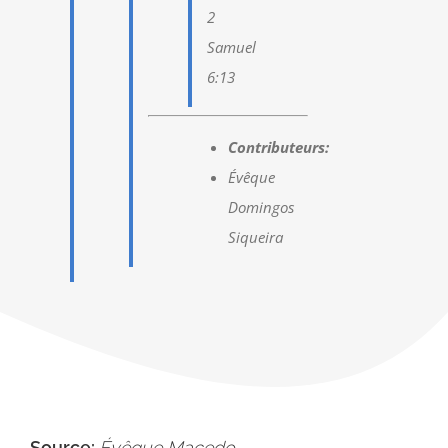
2
Samuel
6:13
Contributeurs:
Évêque
Domingos
Siqueira
Source:
Évêque Macedo