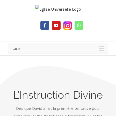
Skip
to
content
Facebook
YouTube
Whatsapp
Go to...
L’Instruction Divine
Dès que David a fait la première tentative pour