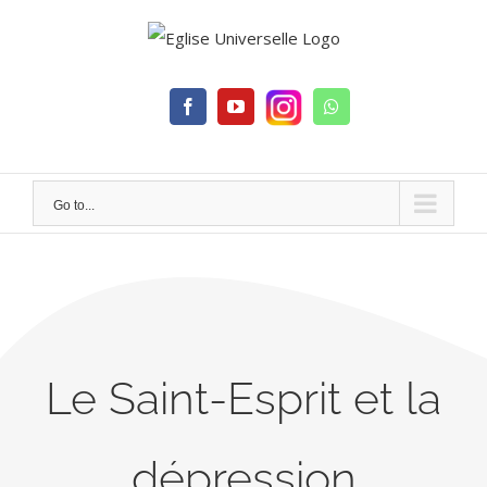
Skip
to
content
Facebook
YouTube
Whatsapp
Go to...
Le Saint-Esprit et la
dépression