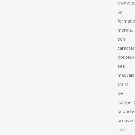
trompeu
Sa
formati
morale,
son
caractè
douteux
ses
mauvais
traits
de
compor
quotidie
prouven
cela.