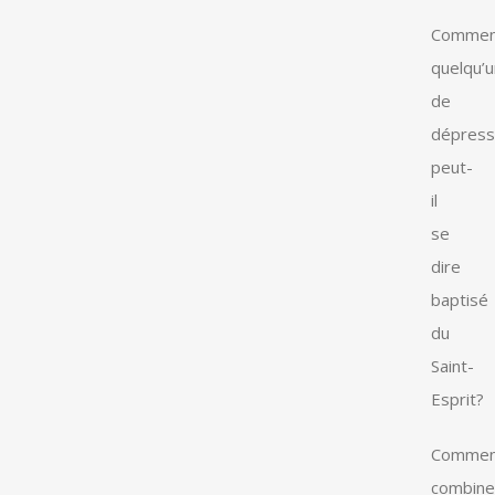
Commen
quelqu’u
de
dépress
peut-
il
se
dire
baptisé
du
Saint-
Esprit?
Commen
combine