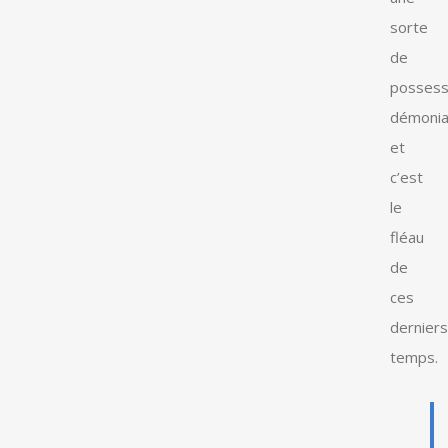
sorte
de
possess
démoni
et
c’est
le
fléau
de
ces
derniers
temps.