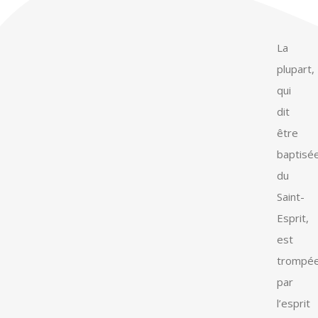
La
plupart,
qui
dit
être
baptisé
du
Saint-
Esprit,
est
trompé
par
l’esprit