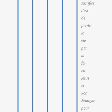
sacrifice
c’est
de
perdre
la
vie
par
la
foi
en
Jésus
et
Son
Évangile
pour