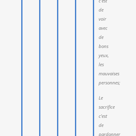
c’est
de
voir
avec
de
bons
yeux,
les
mauvaises
personnes;
Le
sacrifice
c’est
de
pardonner