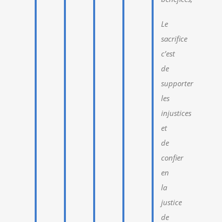
Le
sacrifice
c’est
de
supporter
les
injustices
et
de
confier
en
la
justice
de