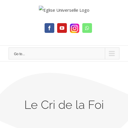
Skip
to
content
Facebook
YouTube
Whatsapp
Go to...
Le Cri de la Foi