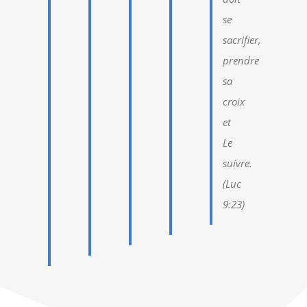
se
sacrifier,
prendre
sa
croix
et
Le
suivre.
(Luc
9:23)