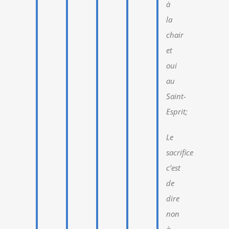
à
la
chair
et
oui
au
Saint-
Esprit;
Le
sacrifice
c’est
de
dire
non