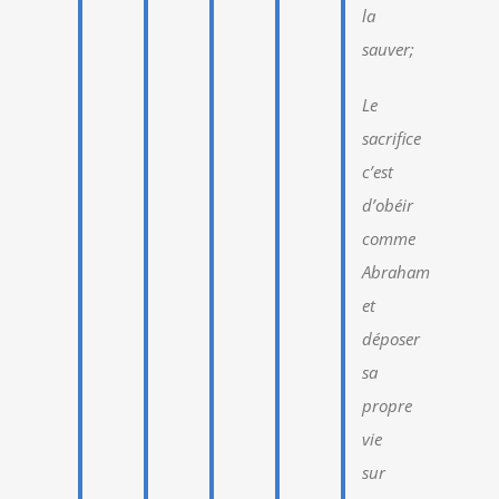
la
sauver;
Le
sacrifice
c’est
d’obéir
comme
Abraham
et
déposer
sa
propre
vie
sur