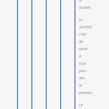
le
double.
Le
sacrifice
c’est
de
servir
à
tous
pour
être
le
premier;
Le