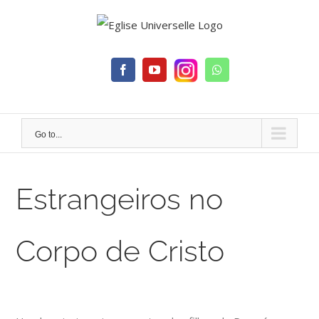
Skip
to
content
Facebook
YouTube
Whatsapp
Go to...
Estrangeiros no
Corpo de Cristo