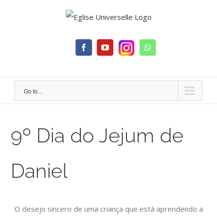
Skip
to
content
Facebook
YouTube
Whatsapp
Go to...
9º Dia do Jejum de
Daniel
O desejo sincero de uma criança que está aprendendo a